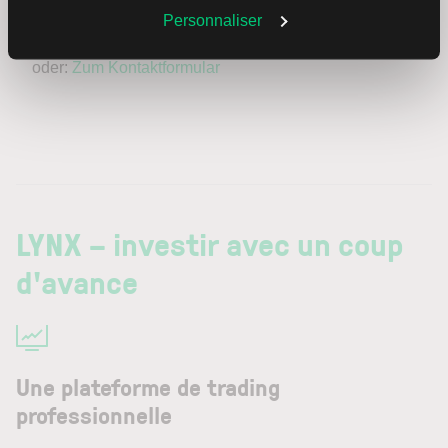
Personnaliser
info@lynxbroker.fr
oder:
Zum Kontaktformular
LYNX – investir avec un coup
d'avance
Une plateforme de trading
professionnelle