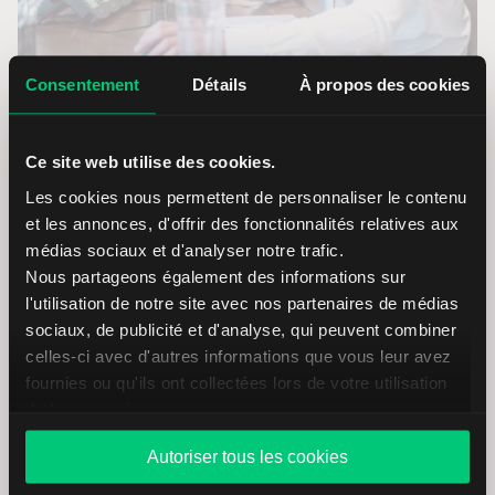
Consentement
Détails
À propos des cookies
N’hésitez pas à prendre contact avec notre Service
clientèle.
Ce site web utilise des cookies.
Les cookies nous permettent de personnaliser le contenu
Nos collaborateurs sont à votre écoute et répondent à vos
et les annonces, d'offrir des fonctionnalités relatives aux
questions relatives à l’ouverture d’un compte, au
médias sociaux et d'analyser notre trafic.
formulaire en ligne et au trading en ligne.
Nous partageons également des informations sur
l'utilisation de notre site avec nos partenaires de médias
Appelez-nous
sociaux, de publicité et d'analyse, qui peuvent combiner
celles-ci avec d'autres informations que vous leur avez
(+33) 09 75 18 73 93
fournies ou qu'ils ont collectées lors de votre utilisation
de leurs services.
Disponible tous les jours de la semaine de 08h30 à 18h00
Autoriser tous les cookies
Écrivez-nous