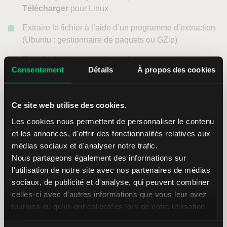
Télécharger
pour Linux
Extraire le fichier à l’aide d’un programme d’extraction
(Ubuntu : gestionnaire de paquets ou GZip)
Dans le dossier extrait
teamviewerqs,
vous trouverez
Consentement
Détails
À propos des cookies
le fichier
TeamViewer
Lancez
le fichier
Ce site web utilise des cookies.
Si votre système d’exploitation affiche un
Les cookies nous permettent de personnaliser le contenu
avertissement de sécurité, vérifiez que le logiciel a
et les annonces, d'offrir des fonctionnalités relatives aux
bien été téléchargé depuis le site officiel de LYNX
médias sociaux et d'analyser notre trafic.
avant de cliquer sur
Oui
ou
Continuer
.
Nous partageons également des informations sur
l'utilisation de notre site avec nos partenaires de médias
Installation via
la ligne de commande / la console
:
sociaux, de publicité et d'analyse, qui peuvent combiner
celles-ci avec d'autres informations que vous leur avez
Ouvrez le terminal (également appelé shell ou
fournies ou qu'ils ont collectées lors de votre utilisation
console) et accédez au répertoire dans lequel vous
de leurs services.
avez téléchargé le fichier d’installation. Dans la plupart