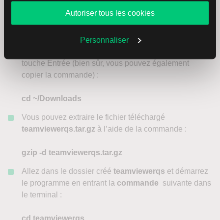
des distributions (par exemple ubuntu), vous ouvrez un
Autoriser tous les cookies
terminal via
Ctrl+Alt+T
. Pour l’exemple, nous avons
enregistré le fichier dans notre dossier d’accueil sous
/Downloads. Pour y accéder, entrez la commande
Personnaliser
suivante dans le terminal et confirmez l’entrée avec la
touche Entrée (bien sûr, vous pouvez également
copier la commande) :
cd ~/Downloads
Vous pouvez extraire le fichier téléchargé
teamviewerqs.tar.gz
à l’aide de la commande :
gzip -d teamviewerqs.tar.gz
Allez dans le dossier créé
teamviewerqs
et démarrez
le programme en entrant la
commande
suivante dans
le terminal :
cd teamviewerqs