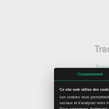
Tra
Ajou
Consentement
Pour con
suivi (W
Ce site web utilise des cook
Dans la
Les cookies nous permettent d
USD, sa
sociaux et d'analyser notre tr
devises
Nous partageons également de