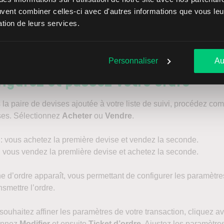
euvent combiner celles-ci avec d'autres informations que vous leur
uvez également retrouver les principales paires de devises dan
sation de leurs services.
 courtantes.
Personnaliser
Au
figurez
et passez votre ordre
 la paire de devises ajoutée à votre liste de suivi, procédez comm
ses. Sélectionnez
Acheter
ou
Vendre
.
: vous achetez la première devise et vendez la seconde.
 vous vendez la premlière devise et achetez la seconde.
e d’ordre apparaît, vous permettant de configurer les paramètres
nsmettre l’ordre.
souhaitez affiner les paramètres de votre transaction, cliquez ave
onnez
Modifier
et ensuite
Ticket d’ordre
. Ajustez les paramètres