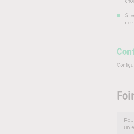
cho
Si v
une 
Conf
Configur
Foi
Pour
un e