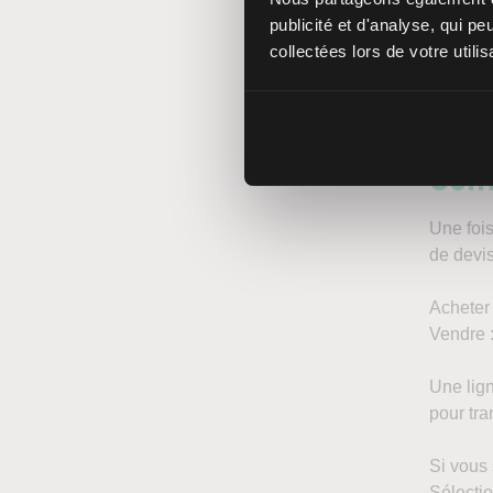
publicité et d'analyse, qui p
Vous po
collectées lors de votre utili
les plus
Con
Une fois
de devi
Acheter 
Vendre :
Une lign
pour tra
Si vous 
Sélecti