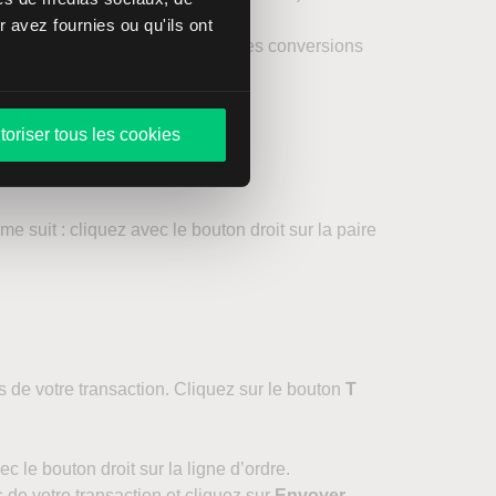
 avez fournies ou qu'ils ont
s l’onglet
Forex
, qui répertorie les conversions
toriser tous les cookies
e suit : cliquez avec le bouton droit sur la paire
 de votre transaction. Cliquez sur le bouton
T
c le bouton droit sur la ligne d’ordre.
 de votre transaction et cliquez sur
Envoyer