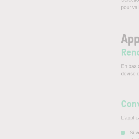
pour val
App
Rend
En bas d
devise q
Conv
L’applic
Si v