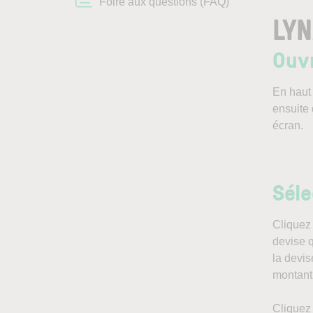
Foire aux questions (FAQ)
LY
Ouvr
En haut 
ensuite 
écran.
Séle
Cliquez
devise q
la devis
montant
Cliquez