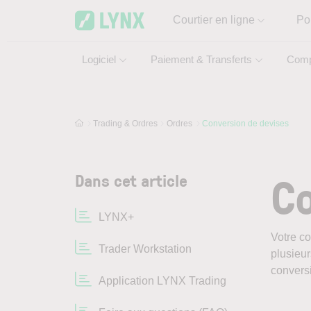
Skip to main content
Courtier en ligne
Po
Logiciel
Paiement & Transferts
Comp
Trading & Ordres
Ordres
Conversion de devises
Co
Dans cet article
LYNX+
Votre co
Trader Workstation
plusieur
conversi
Application LYNX Trading