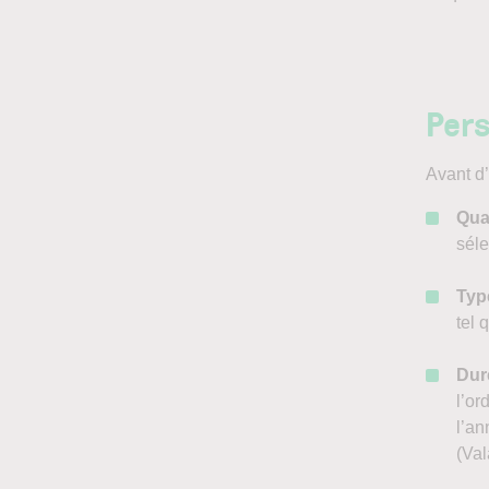
Pers
Avant d’
Qua
séle
Typ
tel 
Duré
l’or
l’an
(Val