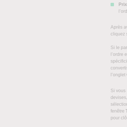
Pri
l’or
Après av
cliquez
Si le pa
l’ordre 
spécific
convert
l’onglet
Si vous 
devises,
sélectio
fenêtre
pour clô