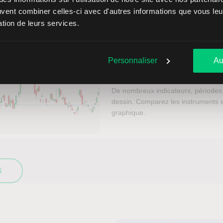
euvent combiner celles-ci avec d'autres informations que vous leur
ls de la plateforme de trading TW
sation de leurs services.
Personnaliser
Au
ChartTrader
De nombreux indicateurs, périodes,
dessin. Comparez les instruments e
graphique.
S