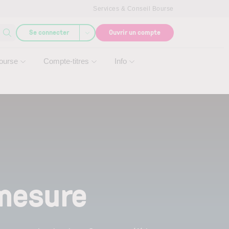
Services & Conseil Bourse
Se connecter
Ouvrir un compte
ourse
Compte-titres
Info
 mesure