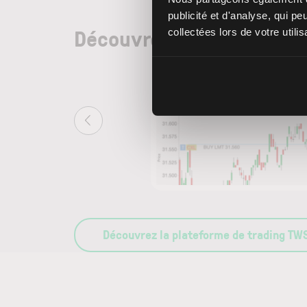
publicité et d'analyse, qui p
Découvrez un panel d’outi
collectées lors de votre utili
Découvrez la plateforme de trading TW