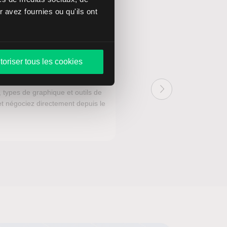
 avez fournies ou qu'ils ont
S :
toriser tous les cookies
 types de graphique et outils de
t négociez directement depuis le