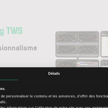
ng TWS
sionnalisme
Détails
de trading digne de Wall Street
ionnalités et son interface
ies.
 trader dans des conditions
e personnaliser le contenu et les annonces, d'offrir des fonctio
afic.
s informations sur l'utilisation de notre site avec nos partenai