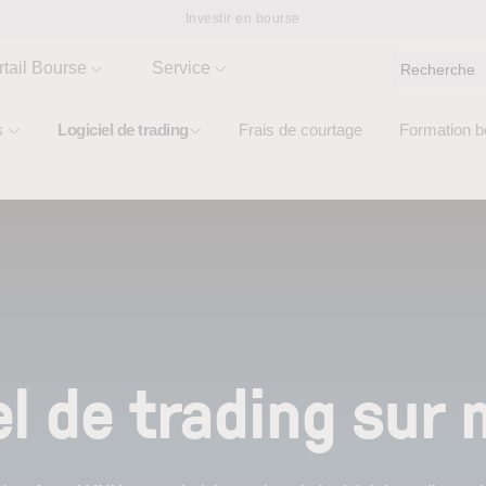
Investir en bourse
rtail Bourse
Service
Recherche
s
Logiciel de trading
Frais de courtage
Formation b
el de trading sur