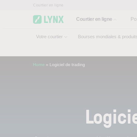
Skip to main content
Courtier en ligne
Courtier en ligne
Po
Votre courtier
Bourses mondiales & produit
Home
»
Logiciel de trading
Logici