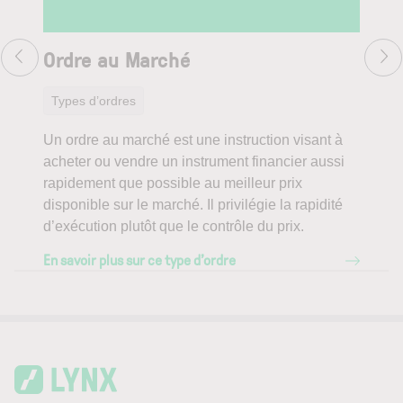
Ordre au Marché
Or
Types d’ordres
Ty
Un ordre au marché est une instruction visant à
Un o
acheter ou vendre un instrument financier aussi
ach
rapidement que possible au meilleur prix
prix
disponible sur le marché. Il privilégie la rapidité
du p
d’exécution plutôt que le contrôle du prix.
marc
En savoir plus sur ce type d’ordre
En s