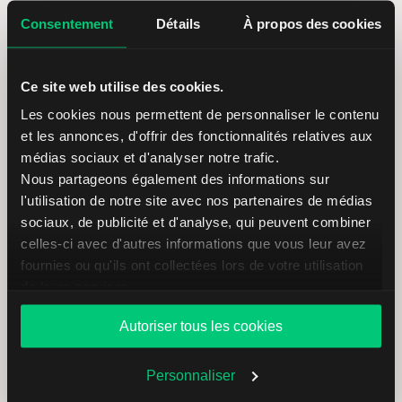
favorable que prévu.
Consentement
Détails
À propos des cookies
Ce site web utilise des cookies.
Utilisation de la liquidité disponible
:
Les cookies nous permettent de personnaliser le contenu
Sur les marchés liquides, ce type d’ordre peut
et les annonces, d'offrir des fonctionnalités relatives aux
offrir une exécution rapide et fiable, souvent à
médias sociaux et d'analyser notre trafic.
des prix proches du niveau de
Nous partageons également des informations sur
déclenchement.
l'utilisation de notre site avec nos partenaires de médias
sociaux, de publicité et d'analyse, qui peuvent combiner
celles-ci avec d'autres informations que vous leur avez
fournies ou qu'ils ont collectées lors de votre utilisation
de leurs services.
Exécutions partielles :
S’il n’y a pas suffisamment de liquidité au prix
Autoriser tous les cookies
de déclenchement, l’ordre peut être exécuté
en plusieurs parties à différents prix. Cela
Personnaliser
peut se traduire par des coûts de transaction
plus élevés ou des rendements réduits.