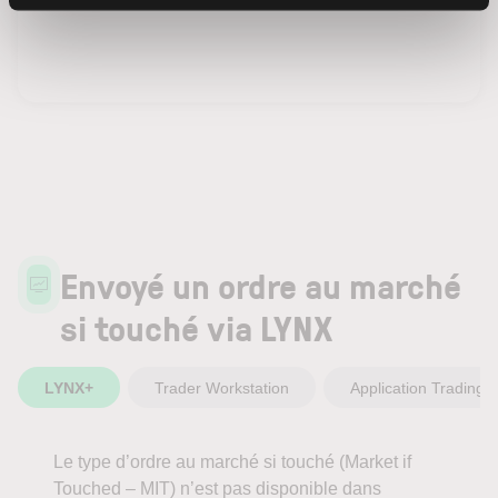
Envoyé un ordre au marché
si touché via LYNX
LYNX+
Trader Workstation
Application Trading
Le type d’ordre au marché si touché (Market if
Touched – MIT) n’est pas disponible dans