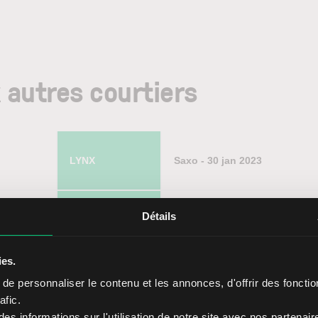
 autres courtiers
LYNX
Saxo - 30 jan 2023
Détails
ies.
e personnaliser le contenu et les annonces, d'offrir des fonctio
10,00 USD
8,00 USD
afic.
s informations sur l'utilisation de notre site avec nos partenai