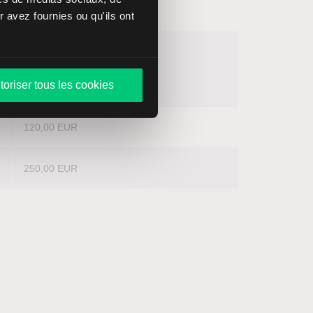
25,00 USD
 avez fournies ou qu'ils ont
toriser tous les cookies
120,00 EUR
250,00 EUR