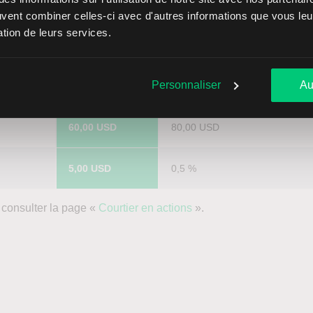
5,00 USD
0,5 %
euvent combiner celles-ci avec d'autres informations que vous leur
sation de leurs services.
Personnaliser
Au
60,00 USD
80,00 USD
5,00 USD 
0,5 %
 consulter la page «
Courtier en actions
».