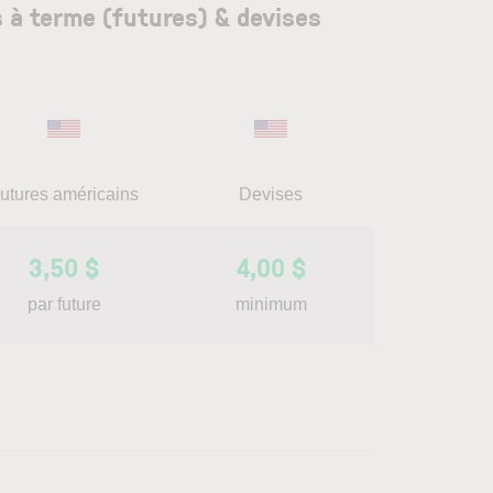
s à terme (futures) & devises
utures américains
Devises
3,50 $
4,00 $
par future
minimum