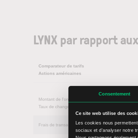
LYNX par rapport aux
Comparateur de tarifs
Actions américaines
Consentement
Montant de l'ordre 10.000 USD* - 
Taux de change EUR/USD 1,00
Ce site web utilise des cook
Les cookies nous permettent d
Frais de transaction
sociaux et d'analyser notre tr
Nous partageons également de