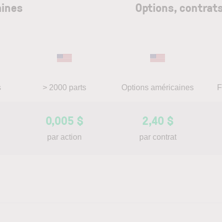
aines
Options, contrat
s
> 2000 parts
Options américaines
F
0,005 $
2,40 $
par action
par contrat