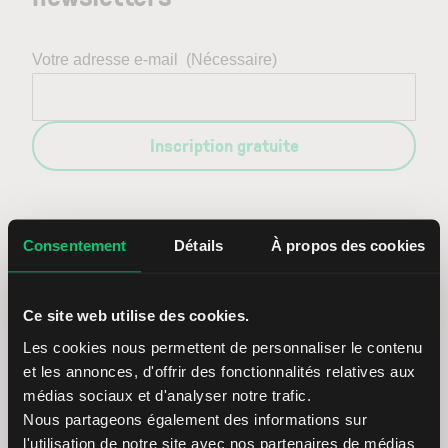
Votre adresse e-mail
(Nécessaire)
Inscription gratuite
Entrez en contact avec nous
Consentement
Détails
À propos des cookies
(+33) 09 75 18 73 93
Ce site web utilise des cookies.
Les cookies nous permettent de personnaliser le contenu
Du lundi au vendredi de 08h30 à 18h00
E-mail :
info@lynxbroker.fr
or
Contact form
et les annonces, d'offrir des fonctionnalités relatives aux
médias sociaux et d'analyser notre trafic.
Nous partageons également des informations sur
l'utilisation de notre site avec nos partenaires de médias