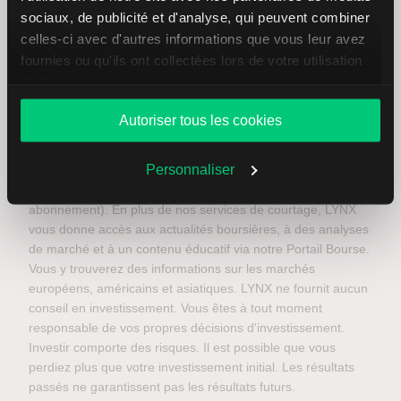
sociaux, de publicité et d'analyse, qui peuvent combiner
celles-ci avec d'autres informations que vous leur avez
fournies ou qu'ils ont collectées lors de votre utilisation
Depuis 2006, LYNX est le courtier en ligne des investisseurs
de leurs services.
actifs. Grâce à plusieurs succursales en Europe, nous
offrons aux investisseurs l’accès à un large éventail
Autoriser tous les cookies
d’instruments financiers via un compte d’investissement
unique. Les clients peuvent utiliser une plateforme de
Personnaliser
trading dotée d’outils d’analyse, d’applications de trading et
d’informations sur les cours (disponibles en temps réel sur
abonnement). En plus de nos services de courtage, LYNX
vous donne accès aux actualités boursières, à des analyses
de marché et à un contenu éducatif via notre Portail Bourse.
Vous y trouverez des informations sur les marchés
européens, américains et asiatiques. LYNX ne fournit aucun
conseil en investissement. Vous êtes à tout moment
responsable de vos propres décisions d'investissement.
Investir comporte des risques. Il est possible que vous
perdiez plus que votre investissement initial. Les résultats
passés ne garantissent pas les résultats futurs.