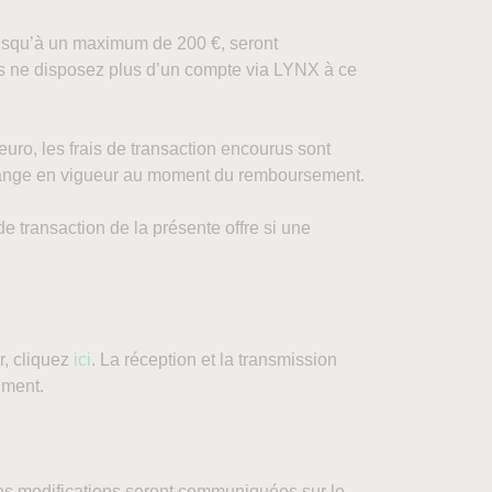
 jusqu’à un maximum de 200 €, seront
ous ne disposez plus d’un compte via LYNX à ce
euro, les frais de transaction encourus sont
 change en vigueur au moment du remboursement.
e transaction de la présente offre si une
r, cliquez
ici
. La réception et la transmission
ument.
. Les modifications seront communiquées sur le