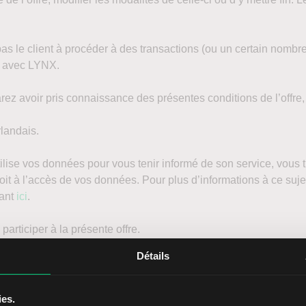
pas le client à procéder à des transactions (ou un certain nombre d
e avec LYNX.
arez avoir pris connaissance des présentes conditions de l’offre,
rlandais.
ilise vos données pour vous tenir informé de son service, vous
oit à l’accès de vos données. Pour plus d’informations à ce sujet,
uant
ici
.
rticiper à la présente offre.
Détails
ourriel à info@lynxbroker.fr.
ies.