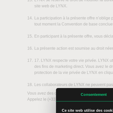
site web de LYNX.
La participation à la présente offre n’oblige 
tout moment la Convention de base conclu
En participant à la présente offre, vous décl
La présente action est soumise au droit née
17. LYNX respecte votre vie privée. LYNX ut
des fins de marketing direct. Vous avez le dr
protection de la vie privée de LYNX en cliq
Les collaborateurs de LYNX ne peuvent pas pa
Vous avez des questions sur cette offre ?
Consentement
Appelez le (+33) 09 75 18 73 93 ou envoyez un c
Ce site web utilise des cook