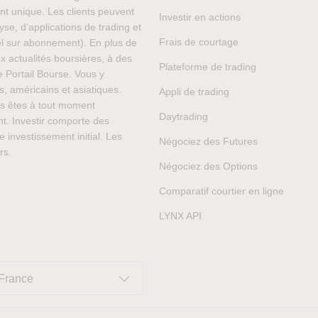
nt unique. Les clients peuvent
Investir en actions
yse, d’applications de trading et
Frais de courtage
éel sur abonnement). En plus de
 actualités boursières, à des
Plateforme de trading
 Portail Bourse. Vous y
, américains et asiatiques.
Appli de trading
us êtes à tout moment
Daytrading
t. Investir comporte des
e investissement initial. Les
Négociez des Futures
rs.
Négociez des Options
Comparatif courtier en ligne
LYNX API
France