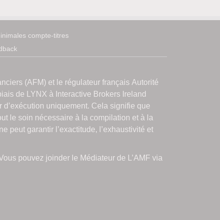
nimales compte-titres
dback