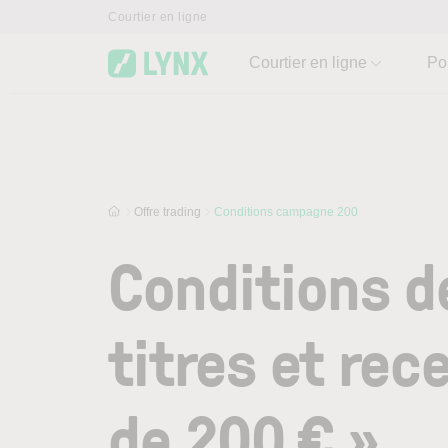
Skip to main content
Courtier en ligne
Courtier en ligne
Po
Offre trading
Conditions campagne 200
Conditions de
titres et rec
de 200 € »