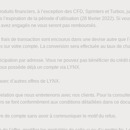
roduits financiers, à l’exception des CFD, Sprinters et Turbos,
l’expiration de la période d’utilisation (28 février 2022). Si v
us avez engagés ne vous seront pas remboursés.
s frais de transaction sont encourus dans une devise autre que l’
ités sur votre compte. La conversion sera effectuée au taux de
ticipation par adresse. Vous ne pouvez pas bénéficier du crédit d
vous possède déjà un compte via LYNX.
 avec d’autres offres de LYNX.
elation que nous entretenons avec nos clients. Pour la consulte
iers se font conformément aux conditions détaillées dans ce doc
e de compte sans avoir à communiquer le motif du refus.
 de l’offre, modifier les modalités de celle-ci ou d’y mettre fin