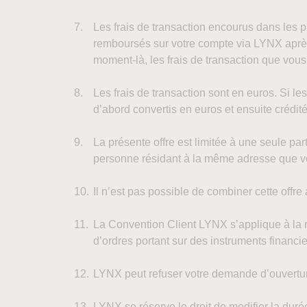
Les frais de transaction encourus dans les p
remboursés sur votre compte via LYNX après 
moment-là, les frais de transaction que vo
Les frais de transaction sont en euros. Si le
d’abord convertis en euros et ensuite créd
La présente offre est limitée à une seule par
personne résidant à la même adresse que 
Il n’est pas possible de combiner cette offre
La Convention Client LYNX s’applique à la r
d’ordres portant sur des instruments financ
LYNX peut refuser votre demande d’ouvertur
LYNX se réserve le droit de modifier la durée